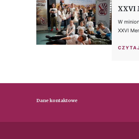
XXVI 
W minio
XXVI Mem
CZYTA
Dane kontaktowe