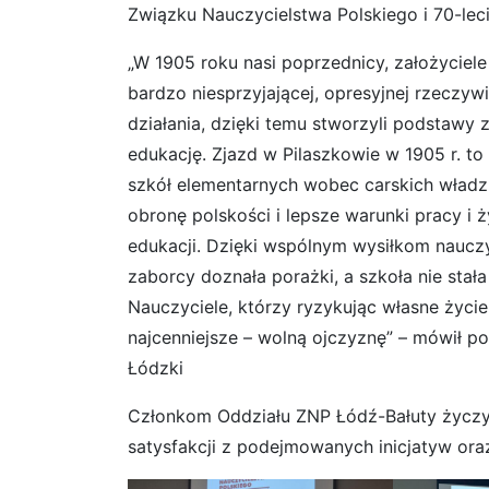
Związku Nauczycielstwa Polskiego i 70-lec
„W 1905 roku nasi poprzednicy, założyciel
bardzo niesprzyjającej, opresyjnej rzeczywi
działania, dzięki temu stworzyli podstawy
edukację. Zjazd w Pilaszkowie w 1905 r. t
szkół elementarnych wobec carskich władz
obronę polskości i lepsze warunki pracy i 
edukacji. Dzięki wspólnym wysiłkom nauczyc
zaborcy doznała porażki, a szkoła nie sta
Nauczyciele, którzy ryzykując własne życie 
najcenniejsze – wolną ojczyznę” – mówił 
Łódzki
Członkom Oddziału ZNP Łódź-Bałuty życzymy
satysfakcji z podejmowanych inicjatyw oraz