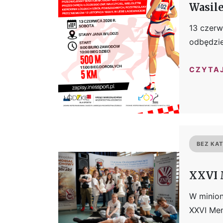
Wasile
13 czerw
odbędzie
CZYTA
BEZ KAT
XXVI 
W minio
XXVI Mem