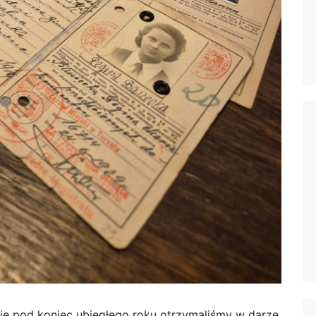
kie pod koniec ubiegłego roku otrzymaliśmy w darze