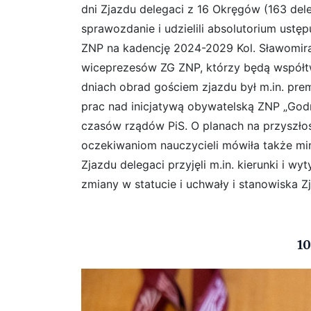
dni Zjazdu delegaci z 16 Okręgów (163 del
sprawozdanie i udzielili absolutorium ust
ZNP na kadencję 2024-2029 Kol. Sławomira
wiceprezesów ZG ZNP, którzy będą współtw
dniach obrad gościem zjazdu był m.in. pre
prac nad inicjatywą obywatelską ZNP „Godne
czasów rządów PiS. O planach na przyszłość
oczekiwaniom nauczycieli mówiła także min
Zjazdu delegaci przyjęli m.in. kierunki i w
zmiany w statucie i uchwały i stanowiska Z
1