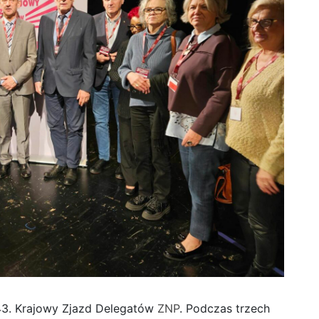
 43. Krajowy Zjazd Delegatów
ZNP
. Podczas trzech