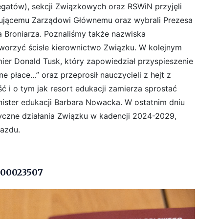
egatów), sekcji Związkowych oraz RSWiN przyjęli
ępującemu Zarządowi Głównemu oraz wybrali Prezesa
 Broniarza. Poznaliśmy także nazwiska
orzyć ścisłe kierownictwo Związku. W kolejnym
mier Donald Tusk, który zapowiedział przyspieszenie
 płace…” oraz przeprosił nauczycieli z hejt z
 i o tym jak resort edukacji zamierza sprostać
ister edukacji Barbara Nowacka. W ostatnim dniu
ytyczne działania Związku w kadencji 2024-2029,
jazdu.
000023507